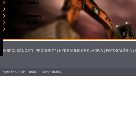
Hydraulické kladivá
Powertilt
Manipulačné drapáky
Oteruvzdorné brity
Zubové systémy
O SPOLOČNOSTI
PRODUKTY
HYDRAULICKÉ KLADIVÁ
FOTOGALÉRIA
|
|
|
|
Vytlačiť aktuálnu stránku
|
Mapa stránok