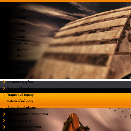
do 1 ton
1,0 - 1,5 ton
1,5 - 2,8 ton
2,8 - 4,0 ton
4,0 - 6,0 ton
6,0 - 8,0 ton
8,0 - 12,0 ton
12,0 - 16,0 ton
15,0 - 19,0 ton
19,0 - 23,0 ton
23,0 - 29,0 ton
29,0 - 38,0 ton
Nakladacie lyžice
Roštové lopaty
Trapézové lopaty
Paletizačné vidly
Adaptérové platne
Rýchloupínacie zariadenia
Rozrývacie tŕne
Rozrývacie zariadenia