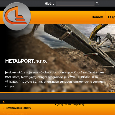
Domov
O s
METALPORT, s.r.o.
je slovenská, strojárska, výrobno-obchodná spoločnosť založená v roku
1999, ktorej hlavným výrobným programom je VÝVOJ, KONŠTRUKCIA,
VÝROBA, PREDAJ a SERVIS prídavných zariadení stavebných a zemných
strojov.
Podkopové lopaty
Výkyvné lopaty
Svahovacie lopaty
Výkyvné lopaty