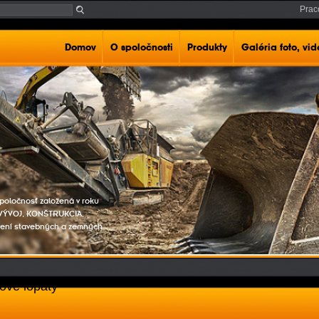
Prac
Domov
O spoločnosti
Produkty
Galéria foto, vi
poločnosť založená v roku
e VÝVOJ, KONŠTRUKCIA,
ení stavebných a zemných
ové lopaty