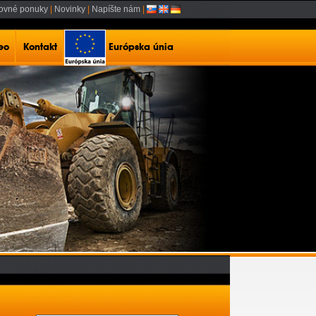
ovné ponuky
|
Novinky
|
Napíšte nám
|
deo
Kontakt
Európska únia