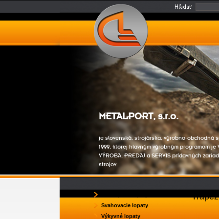
METALPORT, s.r.o.
je slovenská, strojárska, výrobno-obchodná s
1999, ktorej hlavným výrobným programom j
VÝROBA, PREDAJ a SERVIS prídavných zariad
strojov.
Podkopové lopaty
Trapéz
Svahovacie lopaty
Výkyvné lopaty