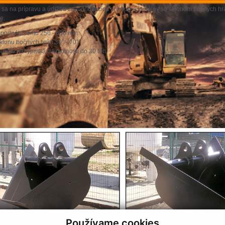
 sa na prípravu a údržbu zavodňovacích priekop a kanálov so sklonom bočných hr
e.
 spodného britu 250 - 600 mm
klonu bočných hrán 30° - 70°
užitie na rýpadlá o hmotnosti do 30 ton
Používame cookies