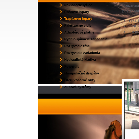
Nakladacie lyžice
Používajú
požiadani
Roštové lopaty
Trapézové lopaty
šírka
Paletizačné vidly
uhol s
pre po
Adaptérové platne
Rýchloupínacie zariadenia
Rozrývacie tŕne
Rozrývacie zariadenia
Hydraulické kladivá
Powertilt
Manipulačné drapáky
Oteruvzdorné brity
Zubové systémy