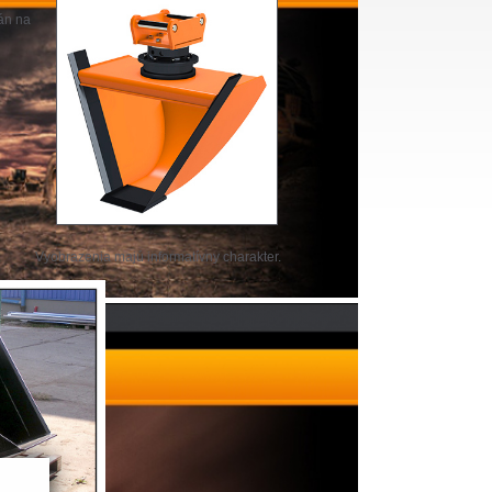
án na
Vyobrazenia majú informatívny charakter.