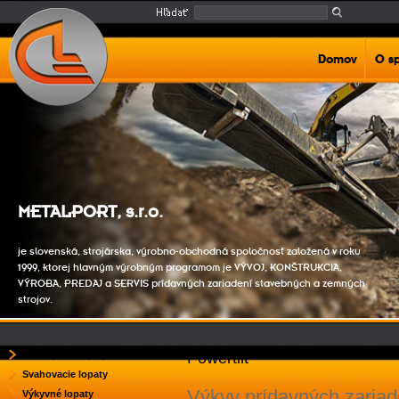
Domov
O s
METALPORT, s.r.o.
je slovenská, strojárska, výrobno-obchodná spoločnosť založená v roku
1999, ktorej hlavným výrobným programom je VÝVOJ, KONŠTRUKCIA,
VÝROBA, PREDAJ a SERVIS prídavných zariadení stavebných a zemných
strojov.
Podkopové lopaty
Powertilt
Svahovacie lopaty
Výkyv prídavných zariad
Výkyvné lopaty