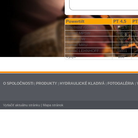
Powertilt
PT 4,5
PT
Hmotnosť rýpadla (t)
1 - 1,5
1
Upínač MPSW
SW010
Upínač CW
CW05
Upínač MRU
MRU10
Upínač LEHNHOFF
SW01
Výkyv
180°
O SPOLOČNOSTI
PRODUKTY
HYDRAULICKÉ KLADIVÁ
FOTOGALÉRIA
|
|
|
|
Vytlačiť aktuálnu stránku
|
Mapa stránok