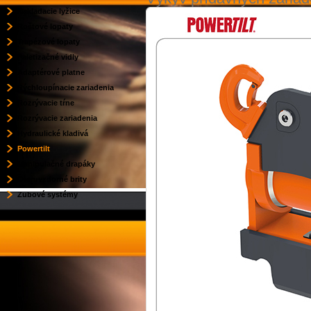
Nakladacie lyžice
Roštové lopaty
Trapézové lopaty
Paletizačné vidly
Adaptérové platne
Rýchloupínacie zariadenia
Rozrývacie tŕne
Rozrývacie zariadenia
Hydraulické kladivá
Powertilt
Manipulačné drapáky
Oteruvzdorné brity
Zubové systémy