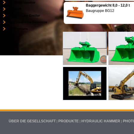
Hydraulikhämmer
Baggergewicht 8,0 - 12,0 t
Powertilt
Baugruppe BG12
Handhabung Greifer
Verschleißfeste Elemente
Zahn system
ÜBER DIE GESELLSCHAFT
PRODUKTE
HYDRAULIC HAMMER
PHOT
|
|
|