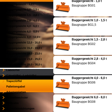
Baggergewicht - 1,0 t
Baggergewicht - 1,0 t
Baugruppe BG01
Baggergewicht 1,0 - 1,5 t
Baggergewicht 1,5 - 2,8 t
Baggergewicht 1,0 - 1,5 t
Baggergewicht 2,8 - 4,0 t
Baugruppe BG1,5
Baggergewicht 4,0 - 6,0 t
Baggergewicht 6,0 - 8,0 t
Baggergewicht 8,0 - 12,0 t
Baggergewicht 1,5 - 2,8 t
Baggergewicht 12,0 - 16,0 t
Baugruppe BG02
Baggergewicht 15,0 - 19,0 t
Baggergewicht 19,0 - 23,0 t
Baggergewicht 2,8 - 4,0 t
Baggergewicht 23,0 - 29,0 t
Baugruppe BG04
Baggergewicht 29,0 - 38,0 t
Ladelöffel
Gitterlöffel - Ladelöffel
Baggergewicht 4,0 - 6,0 t
Trapezlöffel
Baugruppe BG06
Pallettengabel
Adapterplatten
Baggergewicht 6,0 - 8,0 t
Schnellwechsler
Baugruppe BG08
Reißzahn
Aufreißeinrichtungen