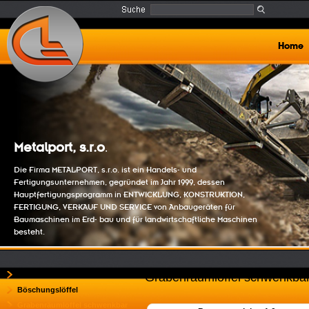
Home
Metalport, s.r.o
.
Die Firma METALPORT, s.r.o. ist ein Handels- und
Fertigungsunternehmen, gegründet im Jahr 1999, dessen
Hauptfertigungsprogramm in ENTWICKLUNG, KONSTRUKTION,
FERTIGUNG, VERKAUF UND SERVICE von Anbaugeräten für
Baumaschinen im Erd- bau und für landwirtschaftliche Maschinen
besteht.
Tieflöffel
Grabenräumlöffel schwenkba
Böschungslöffel
Grabenräumlöffel schwenkbar